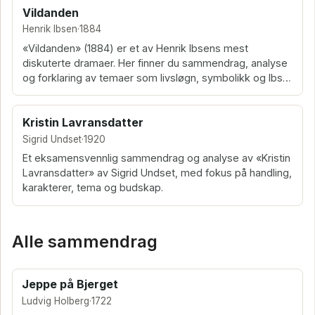
Vildanden
Henrik Ibsen
·
1884
«Vildanden» (1884) er et av Henrik Ibsens mest
diskuterte dramaer. Her finner du sammendrag, analyse
og forklaring av temaer som livsløgn, symbolikk og Ibs…
Kristin Lavransdatter
Sigrid Undset
·
1920
Et eksamensvennlig sammendrag og analyse av «Kristin
Lavransdatter» av Sigrid Undset, med fokus på handling,
karakterer, tema og budskap.
Alle sammendrag
Jeppe på Bjerget
Ludvig Holberg
·
1722