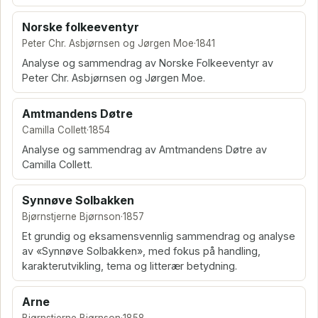
Norske folkeeventyr
Peter Chr. Asbjørnsen og Jørgen Moe
·
1841
Analyse og sammendrag av Norske Folkeeventyr av
Peter Chr. Asbjørnsen og Jørgen Moe.
Amtmandens Døtre
Camilla Collett
·
1854
Analyse og sammendrag av Amtmandens Døtre av
Camilla Collett.
Synnøve Solbakken
Bjørnstjerne Bjørnson
·
1857
Et grundig og eksamensvennlig sammendrag og analyse
av «Synnøve Solbakken», med fokus på handling,
karakterutvikling, tema og litterær betydning.
Arne