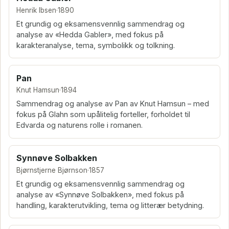
Henrik Ibsen
·
1890
Et grundig og eksamensvennlig sammendrag og
analyse av «Hedda Gabler», med fokus på
karakteranalyse, tema, symbolikk og tolkning.
Pan
Knut Hamsun
·
1894
Sammendrag og analyse av Pan av Knut Hamsun – med
fokus på Glahn som upålitelig forteller, forholdet til
Edvarda og naturens rolle i romanen.
Synnøve Solbakken
Bjørnstjerne Bjørnson
·
1857
Et grundig og eksamensvennlig sammendrag og
analyse av «Synnøve Solbakken», med fokus på
handling, karakterutvikling, tema og litterær betydning.