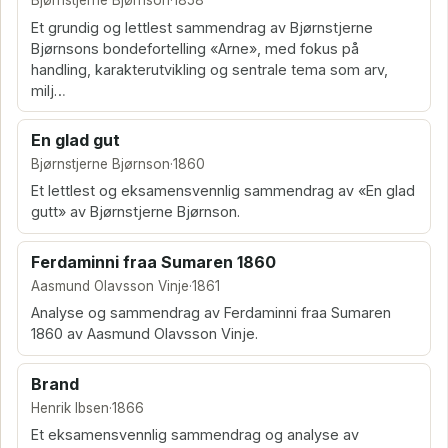
Bjørnstjerne Bjørnson
·
1858
Et grundig og lettlest sammendrag av Bjørnstjerne
Bjørnsons bondefortelling «Arne», med fokus på
handling, karakterutvikling og sentrale tema som arv,
milj…
En glad gut
Bjørnstjerne Bjørnson
·
1860
Et lettlest og eksamensvennlig sammendrag av «En glad
gutt» av Bjørnstjerne Bjørnson.
Ferdaminni fraa Sumaren 1860
Aasmund Olavsson Vinje
·
1861
Analyse og sammendrag av Ferdaminni fraa Sumaren
1860 av Aasmund Olavsson Vinje.
Brand
Henrik Ibsen
·
1866
Et eksamensvennlig sammendrag og analyse av