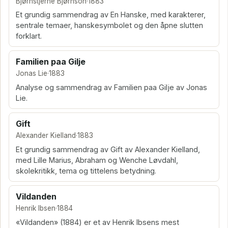
Bjørnstjerne Bjørnson
·
1883
Et grundig sammendrag av En Hanske, med karakterer,
sentrale temaer, hanskesymbolet og den åpne slutten
forklart.
Familien paa Gilje
Jonas Lie
·
1883
Analyse og sammendrag av Familien paa Gilje av Jonas
Lie.
Gift
Alexander Kielland
·
1883
Et grundig sammendrag av Gift av Alexander Kielland,
med Lille Marius, Abraham og Wenche Løvdahl,
skolekritikk, tema og tittelens betydning.
Vildanden
Henrik Ibsen
·
1884
«Vildanden» (1884) er et av Henrik Ibsens mest