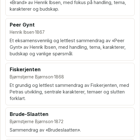
«Brand» av Henrik Ibsen, med fokus på handling, tema,
karakterer og budskap.
Peer Gynt
Henrik Ibsen
·
1867
Et eksamensvennlig og lettlest sammendrag av «Peer
Gynt» av Henrik Ibsen, med handling, tema, karakterer,
budskap og vanlige spørsmål.
Fiskerjenten
Bjørnstjerne Bjørnson
·
1868
Et grundig og lettlest sammendrag av Fiskerjenten, med
Petras utvikling, sentrale karakterer, temaer og slutten
forklart.
Brude-Slaatten
Bjørnstjerne Bjørnson
·
1872
Sammendrag av «Brudeslaatten».