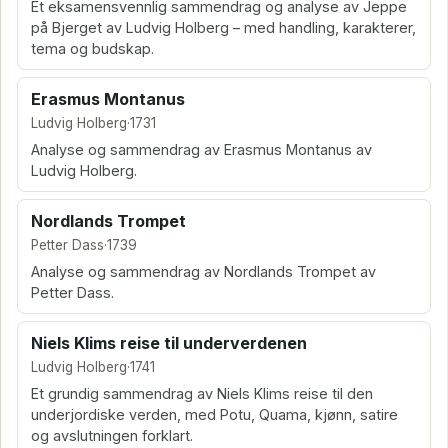
Et eksamensvennlig sammendrag og analyse av Jeppe
på Bjerget av Ludvig Holberg – med handling, karakterer,
tema og budskap.
Erasmus Montanus
Ludvig Holberg
·
1731
Analyse og sammendrag av Erasmus Montanus av
Ludvig Holberg.
Nordlands Trompet
Petter Dass
·
1739
Analyse og sammendrag av Nordlands Trompet av
Petter Dass.
Niels Klims reise til underverdenen
Ludvig Holberg
·
1741
Et grundig sammendrag av Niels Klims reise til den
underjordiske verden, med Potu, Quama, kjønn, satire
og avslutningen forklart.