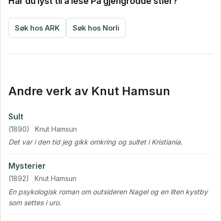
Har du lyst til å lese På gjengrodde stier?
Søk hos ARK
Søk hos Norli
Andre verk av Knut Hamsun
Sult
(1890)
Knut Hamsun
Det var i den tid jeg gikk omkring og sultet i Kristiania.
Mysterier
(1892)
Knut Hamsun
En psykologisk roman om outsideren Nagel og en liten kystby
som settes i uro.