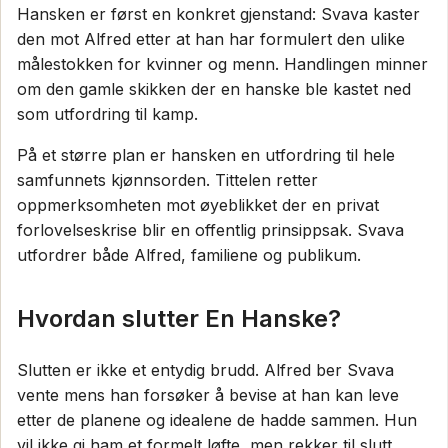
Hansken er først en konkret gjenstand: Svava kaster
den mot Alfred etter at han har formulert den ulike
målestokken for kvinner og menn. Handlingen minner
om den gamle skikken der en hanske ble kastet ned
som utfordring til kamp.
På et større plan er hansken en utfordring til hele
samfunnets kjønnsorden. Tittelen retter
oppmerksomheten mot øyeblikket der en privat
forlovelseskrise blir en offentlig prinsippsak. Svava
utfordrer både Alfred, familiene og publikum.
Hvordan slutter En Hanske?
Slutten er ikke et entydig brudd. Alfred ber Svava
vente mens han forsøker å bevise at han kan leve
etter de planene og idealene de hadde sammen. Hun
vil ikke gi ham et formelt løfte, men rekker til slutt