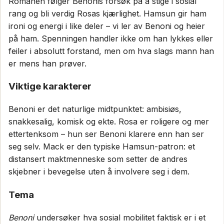
Romanen følger Benonis forsøk på å stige i sosial
rang og bli verdig Rosas kjærlighet. Hamsun gir ham
ironi og energi i like deler – vi ler av Benoni og heier
på ham. Spenningen handler ikke om han lykkes eller
feiler i absolutt forstand, men om hva slags mann han
er mens han prøver.
Viktige karakterer
Benoni er det naturlige midtpunktet: ambisiøs,
snakkesalig, komisk og ekte. Rosa er roligere og mer
ettertenksom – hun ser Benoni klarere enn han ser
seg selv. Mack er den typiske Hamsun-patron: et
distansert maktmenneske som setter de andres
skjebner i bevegelse uten å involvere seg i dem.
Tema
Benoni
undersøker hva sosial mobilitet faktisk er i et