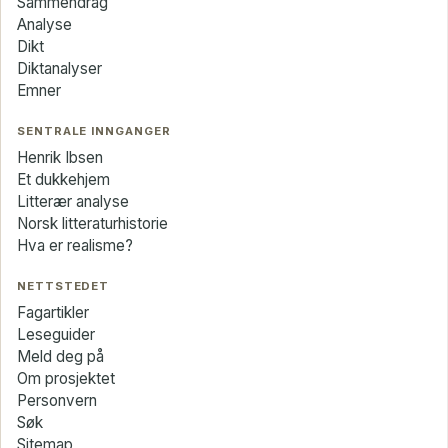
Sammendrag
Analyse
Dikt
Diktanalyser
Emner
SENTRALE INNGANGER
Henrik Ibsen
Et dukkehjem
Litterær analyse
Norsk litteraturhistorie
Hva er realisme?
NETTSTEDET
Fagartikler
Leseguider
Meld deg på
Om prosjektet
Personvern
Søk
Sitemap