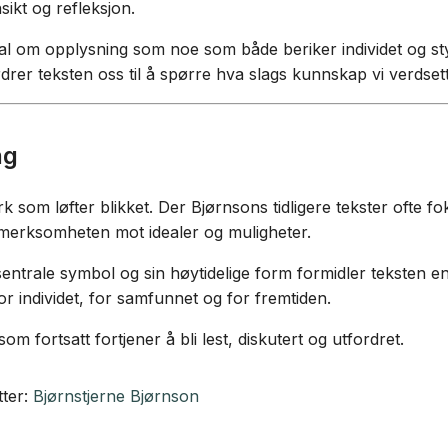
sikt og refleksjon.
al om opplysning som noe som både beriker individet og styr
rdrer teksten oss til å spørre hva slags kunnskap vi verdse
ng
k som løfter blikket. Der Bjørnsons tidligere tekster ofte fo
merksomheten mot idealer og muligheter.
sentrale symbol og sin høytidelige form formidler teksten e
or individet, for samfunnet og for fremtiden.
som fortsatt fortjener å bli lest, diskutert og utfordret.
tter:
Bjørnstjerne Bjørnson