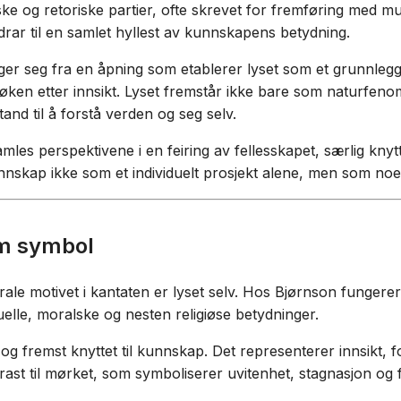
ske og retoriske partier, ofte skrevet for fremføring med mus
idrar til en samlet hyllest av kunnskapens betydning.
er seg fra en åpning som etablerer lyset som et grunnlegge
ken etter innsikt. Lyset fremstår ikke bare som naturfen
and til å forstå verden og seg selv.
mles perspektivene i en feiring av fellesskapet, særlig knytte
unnskap ikke som et individuelt prosjekt alene, men som noe
m symbol
rale motivet i kantaten er lyset selv. Hos Bjørnson funger
uelle, moralske og nesten religiøse betydninger.
 og fremst knyttet til kunnskap. Det representerer innsikt, f
ntrast til mørket, som symboliserer uvitenhet, stagnasjon o