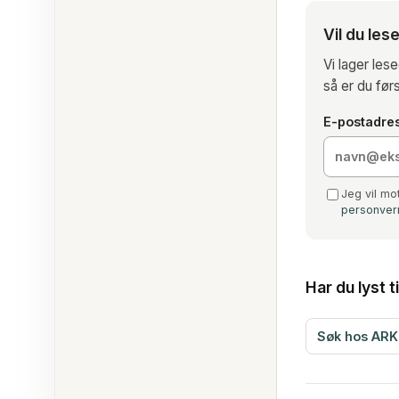
Vil du le
Vi lager les
så er du førs
E-postadre
Jeg vil mo
personver
Har du lyst t
Søk hos ARK