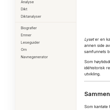
Analyse
Dikt
Diktanalyser
Biografier
Emner
Lyset
er en ka
Leseguider
annen side av
Om
samfunnets br
Navnegenerator
Som høytidsd
idéhistorisk 
utvikling.
Sammend
Som kantate