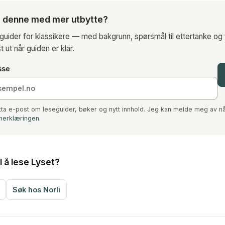
se denne med mer utbytte?
eguider for klassikere — med bakgrunn, spørsmål til ettertanke og 
t ut når guiden er klar.
sse
tta e-post om leseguider, bøker og nytt innhold. Jeg kan melde meg av nå
nerklæringen
.
il å lese Lyset?
Søk hos Norli