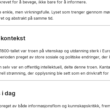
krevet for å bevege, ikke bare for å informere.
te enkle, men virkningsfulle. Lyset som trenger gjennom mø
et og abstrakt på samme tid.
 kontekst
 1800-tallet var troen på vitenskap og utdanning sterk i Eu
perioden preget av store sosiale og politiske endringer, der
selv var en offentlig intellektuell, delte denne troen. Kant
rell strømning, der opplysning ble sett som en drivkraft for
 i dag
id preget av både informasjonsflom og kunnskapskritikk, fre