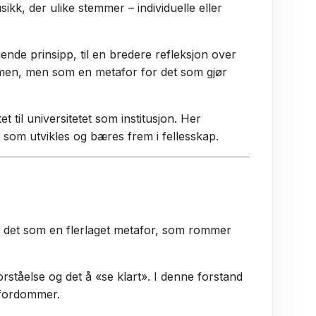
ikk, der ulike stemmer – individuelle eller
nde prinsipp, til en bredere refleksjon over
omen, men som en metafor for det som gjør
t til universitetet som institusjon. Her
 som utvikles og bæres frem i fellesskap.
er det som en flerlaget metafor, som rommer
orståelse og det å «se klart». I denne forstand
g fordommer.