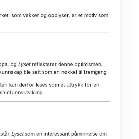
rket, som vekker og opplyser, er et motiv som
ropa, og
Lyset
reflekterer denne optimismen.
 kunnskap ble sett som en nøkkel til fremgang.
aten kan derfor leses som et uttrykk for en
 samfunnsutvikling.
mstår
Lyset
som en interessant påminnelse om