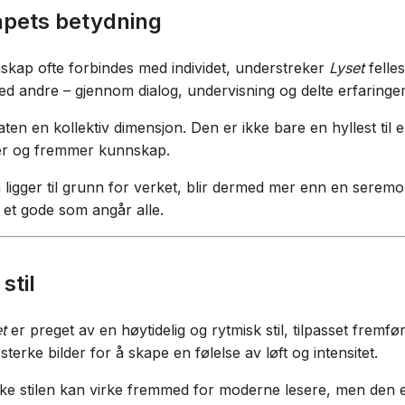
apets betydning
kap ofte forbindes med individet, understreker
Lyset
felles
d andre – gjennom dialog, undervisning og delte erfaringer
aten en kollektiv dimensjon. Den er ikke bare en hyllest til e
er og fremmer kunnskap.
ligger til grunn for verket, blir dermed mer enn en seremoni
 et gode som angår alle.
stil
t
er preget av en høytidelig og rytmisk stil, tilpasset fremfø
sterke bilder for å skape en følelse av løft og intensitet.
ke stilen kan virke fremmed for moderne lesere, men den er