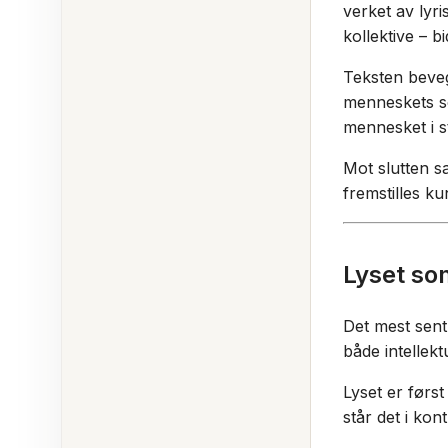
verket av lyri
kollektive – b
Teksten beveg
menneskets sø
mennesket i st
Mot slutten sa
fremstilles k
Lyset so
Det mest sent
både intellekt
Lyset er først
står det i ko