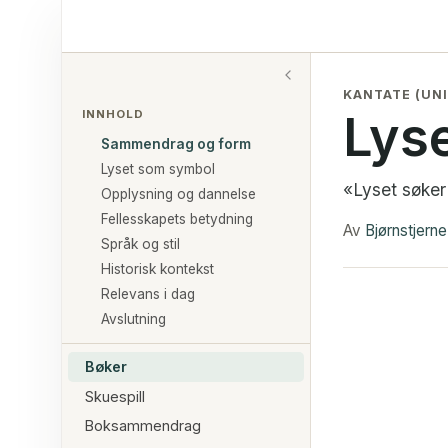
KANTATE (UNI
Lys
INNHOLD
Sammendrag og form
Lyset som symbol
«Lyset søker
Opplysning og dannelse
Fellesskapets betydning
Av
Bjørnstjern
Språk og stil
Historisk kontekst
Relevans i dag
Avslutning
Bøker
Skuespill
Boksammendrag