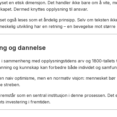
lyset en etisk dimensjon. Det handler ikke bare om å vit
skapet. Dermed knyttes opplysning til ansvar.
set også leses som et åndelig prinsipp. Selv om teksten ikke
neskelig utvikling har en retning – en bevegelse mot større 
ng og dannelse
i sammenheng med opplysningstidens arv og 1800-tallets t
 utdanning og kunnskap kan forbedre både individet og samfun
 en naiv optimisme, men en normativ visjon: mennesket bør s
ne streben.
 fremstår som en sentral institusjon i denne prosessen. Det 
ts investering i fremtiden.