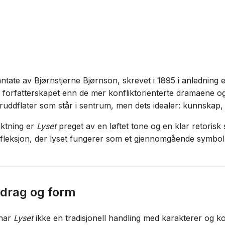
ntate av Bjørnstjerne Bjørnson, skrevet i 1895 i anledning e
 forfatterskapet enn de mer konfliktorienterte dramaene o
uddflater som står i sentrum, men dets idealer: kunnskap, 
iktning er
Lyset
preget av en løftet tone og en klar retoris
refleksjon, der lyset fungerer som et gjennomgående symbo
rag og form
 har
Lyset
ikke en tradisjonell handling med karakterer og kon