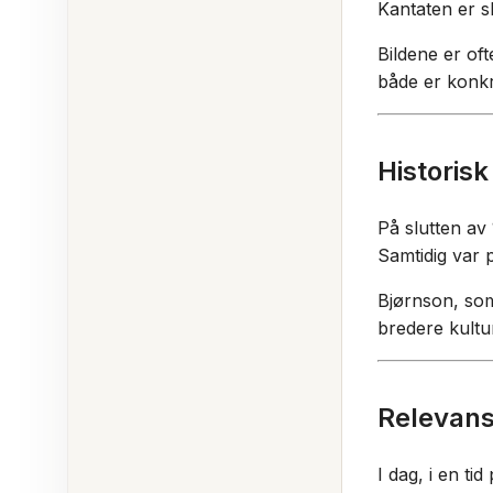
Kantaten er s
Bildene er of
både er konkr
Historisk
På slutten av
Samtidig var 
Bjørnson, som 
bredere kultu
Relevans
I dag, i en t