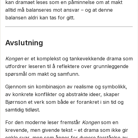
kan dramaet leses som en påminnelse om at makt
alltid må balanseres mot ansvar – og at denne
balansen aldri kan tas for gitt.
Avslutning
Kongen
er et komplekst og tankevekkende drama som
utfordrer leseren til å reflektere over grunnleggende
spørsmål om makt og samfunn.
Gjennom sin kombinasjon av realisme og symbolikk,
av konkrete konflikter og abstrakte ideer, skaper
Bjørnson et verk som både er forankret i sin tid og
samtidig tidløst.
For den moderne leser fremstår
Kongen
som en
krevende, men givende tekst – et drama som ikke gir
enkle svar, men som åpner for dypere forståelse av