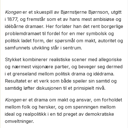
Kongen
er et skuespill av Bjørnstjerne Bjørnson, utgitt
i 1877, og fremstår som et av hans mest ambisiøse og
idébårne dramaer. Her forlater han det rent borgerlige
problemdramaet til fordel for en mer symbolsk og
politisk ladet form, der spørsmål om makt, autoritet og
samfunnets utvikling står i sentrum.
Stykket kombinerer realistiske scener med allegoriske
og nærmest visjonære partier, og beveger seg dermed
i et grenseland mellom politisk drama og idédrama.
Resultatet er et verk som både speiler sin samtid og
samtidig løfter diskusjonen til et prinsipielt nivå.
Kongen
er et drama om makt og ansvar, om forholdet
mellom folk og hersker, og om spenningen mellom
ideal og realpolitikk i en tid preget av demokratiske
omveltninger.