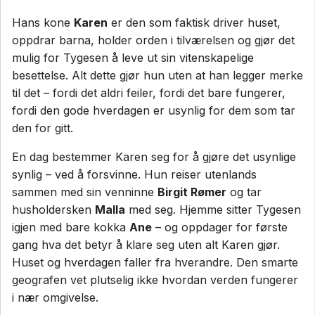
Hans kone
Karen
er den som faktisk driver huset,
oppdrar barna, holder orden i tilværelsen og gjør det
mulig for Tygesen å leve ut sin vitenskapelige
besettelse. Alt dette gjør hun uten at han legger merke
til det – fordi det aldri feiler, fordi det bare fungerer,
fordi den gode hverdagen er usynlig for dem som tar
den for gitt.
En dag bestemmer Karen seg for å gjøre det usynlige
synlig – ved å forsvinne. Hun reiser utenlands
sammen med sin venninne
Birgit Rømer
og tar
husholdersken
Malla
med seg. Hjemme sitter Tygesen
igjen med bare kokka
Ane
– og oppdager for første
gang hva det betyr å klare seg uten alt Karen gjør.
Huset og hverdagen faller fra hverandre. Den smarte
geografen vet plutselig ikke hvordan verden fungerer
i nær omgivelse.