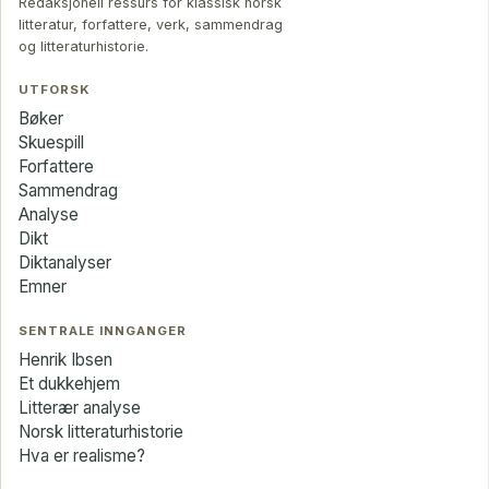
Redaksjonell ressurs for klassisk norsk
litteratur, forfattere, verk, sammendrag
og litteraturhistorie.
UTFORSK
Bøker
Skuespill
Forfattere
Sammendrag
Analyse
Dikt
Diktanalyser
Emner
SENTRALE INNGANGER
Henrik Ibsen
Et dukkehjem
Litterær analyse
Norsk litteraturhistorie
Hva er realisme?