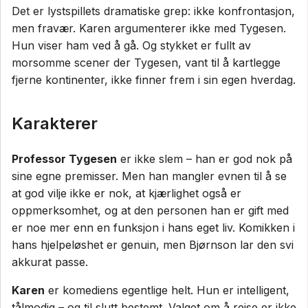
Det er lystspillets dramatiske grep: ikke konfrontasjon,
men fravær. Karen argumenterer ikke med Tygesen.
Hun viser ham ved å gå. Og stykket er fullt av
morsomme scener der Tygesen, vant til å kartlegge
fjerne kontinenter, ikke finner frem i sin egen hverdag.
Karakterer
Professor Tygesen
er ikke slem – han er god nok på
sine egne premisser. Men han mangler evnen til å se
at god vilje ikke er nok, at kjærlighet også er
oppmerksomhet, og at den personen han er gift med
er noe mer enn en funksjon i hans eget liv. Komikken i
hans hjelpeløshet er genuin, men Bjørnson lar den svi
akkurat passe.
Karen
er komediens egentlige helt. Hun er intelligent,
tålmodig – og til slutt bestemt. Valget om å reise er ikke