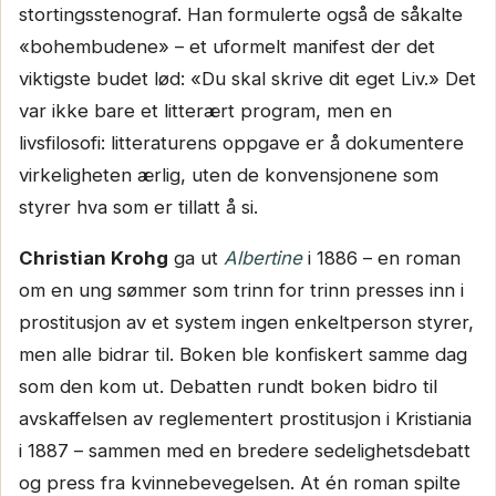
stortingsstenograf. Han formulerte også de såkalte
«bohembudene» – et uformelt manifest der det
viktigste budet lød: «Du skal skrive dit eget Liv.» Det
var ikke bare et litterært program, men en
livsfilosofi: litteraturens oppgave er å dokumentere
virkeligheten ærlig, uten de konvensjonene som
styrer hva som er tillatt å si.
Christian Krohg
ga ut
Albertine
i 1886 – en roman
om en ung sømmer som trinn for trinn presses inn i
prostitusjon av et system ingen enkeltperson styrer,
men alle bidrar til. Boken ble konfiskert samme dag
som den kom ut. Debatten rundt boken bidro til
avskaffelsen av reglementert prostitusjon i Kristiania
i 1887 – sammen med en bredere sedelighetsdebatt
og press fra kvinnebevegelsen. At én roman spilte