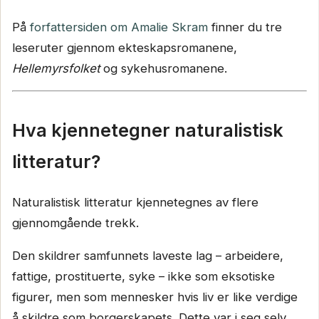
På
forfattersiden om Amalie Skram
finner du tre
leseruter gjennom ekteskapsromanene,
Hellemyrsfolket
og sykehusromanene.
Hva kjennetegner naturalistisk
litteratur?
Naturalistisk litteratur kjennetegnes av flere
gjennomgående trekk.
Den skildrer samfunnets laveste lag – arbeidere,
fattige, prostituerte, syke – ikke som eksotiske
figurer, men som mennesker hvis liv er like verdige
å skildre som borgerskapets. Dette var i seg selv