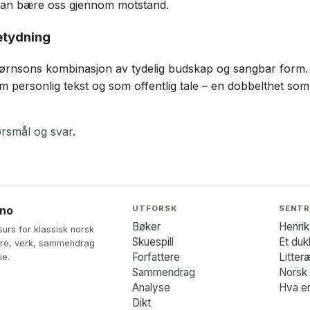
 kan bære oss gjennom motstand.
etydning
Bjørnsons kombinasjon av tydelig budskap og sangbar form. D
m personlig tekst og som offentlig tale – en dobbelthet som
rsmål og svar
.
UTFORSK
SENTR
.no
Bøker
Henrik
surs for klassisk norsk
Skuespill
Et du
ttere, verk, sammendrag
Forfattere
Litter
ie.
Sammendrag
Norsk l
Analyse
Hva er
Dikt