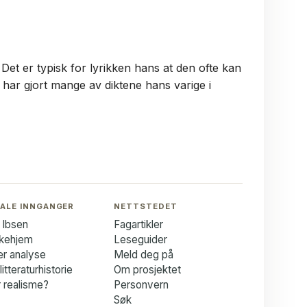
et er typisk for lyrikken hans at den ofte kan
 har gjort mange av diktene hans varige i
ALE INNGANGER
NETTSTEDET
 Ibsen
Fagartikler
kkehjem
Leseguider
ær analyse
Meld deg på
itteraturhistorie
Om prosjektet
 realisme?
Personvern
Søk