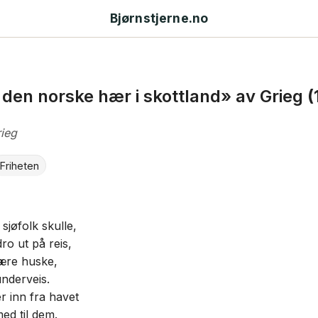
Bjørnstjerne.no
l den norske hær i skottland» av Grieg
(
ieg
Friheten
sjøfolk skulle,
ro ut på reis,
jære huske,
underveis.
 inn fra havet
ed til dem.