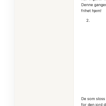
Denne gangen 
frihet hjem!
De som sloss i
for den jord 