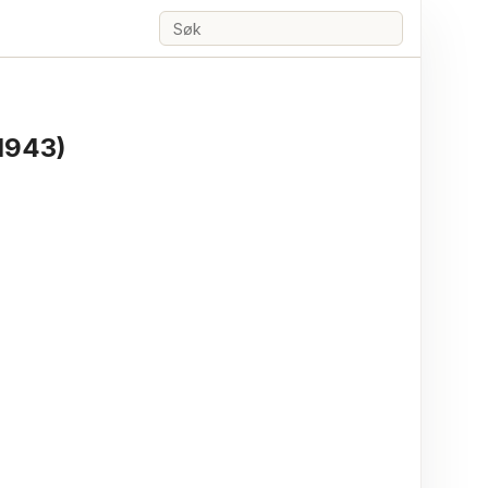
Søk
1943)