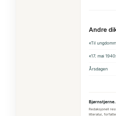
Andre di
«Til ungdomm
«17. mai 1940
Årsdagen
Bjørnstjerne
Redaksjonell res
litteratur, forfa