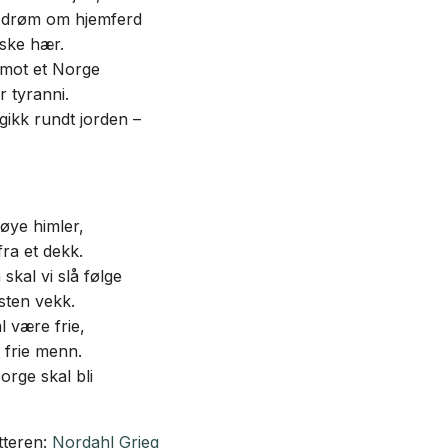
n drøm om hjemferd
orske hær.
 mot et Norge
r tyranni.
gikk rundt jorden –
høye himler,
fra et dekk.
skal vi slå følge
sten vekk.
l være frie,
 frie menn.
orge skal bli
tteren:
Nordahl Grieg