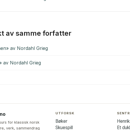
kt av samme forfatter
en» av Nordahl Grieg
» av Nordahl Grieg
UTFORSK
SENTR
.no
Bøker
Henrik
surs for klassisk norsk
Skuespill
Et du
ttere, verk, sammendrag