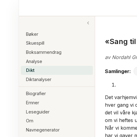
Bøker
«Sang ti
Skuespill
Boksammendrag
av Nordahl Gr
Analyse
Dikt
Samlinger:
Diktanalyser
Biografier
Det varhjemvi 
Emner
hver gang vi d
Leseguider
det vil våre k
om vi heftes 
Om
Når vi kommer
Navnegenerator
har vi gaver m