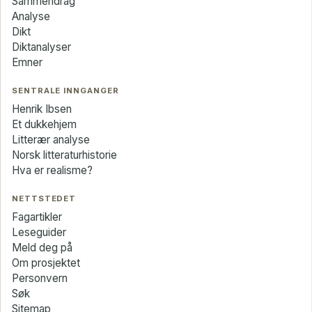
Sammendrag
Analyse
Dikt
Diktanalyser
Emner
SENTRALE INNGANGER
Henrik Ibsen
Et dukkehjem
Litterær analyse
Norsk litteraturhistorie
Hva er realisme?
NETTSTEDET
Fagartikler
Leseguider
Meld deg på
Om prosjektet
Personvern
Søk
Sitemap