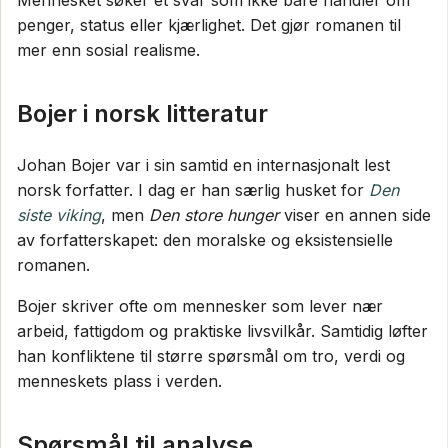
Mennesket søker et svar som ikke bare handler om
penger, status eller kjærlighet. Det gjør romanen til
mer enn sosial realisme.
Bojer i norsk litteratur
Johan Bojer var i sin samtid en internasjonalt lest
norsk forfatter. I dag er han særlig husket for
Den
siste viking
, men
Den store hunger
viser en annen side
av forfatterskapet: den moralske og eksistensielle
romanen.
Bojer skriver ofte om mennesker som lever nær
arbeid, fattigdom og praktiske livsvilkår. Samtidig løfter
han konfliktene til større spørsmål om tro, verdi og
menneskets plass i verden.
Spørsmål til analyse