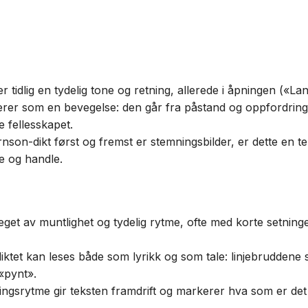
er tidlig en tydelig tone og retning, allerede i åpningen («
rer som en bevegelse: den går fra påstand og oppfordring t
 fellesskapet.
nson-dikt først og fremst er stemningsbilder, er dette en t
le og handle.
get av muntlighet og tydelig rytme, ofte med korte setning
diktet kan leses både som lyrikk og som tale: linjebruddene 
 «pynt».
ingsrytme gir teksten framdrift og markerer hva som er det 