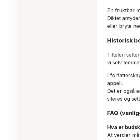
En fruktbar m
Diktet antyde
eller bryte ne
Historisk b
Tittelen sette
vi selv temme
I forfatterska
appell.
Det er også e
siteres og se
FAQ (vanlig
Hva er budska
At verdier må 