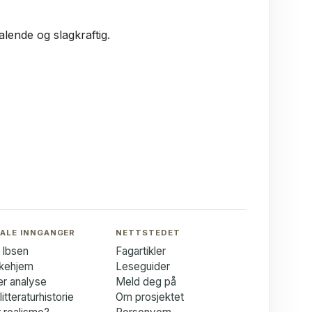
talende og slagkraftig.
ALE INNGANGER
NETTSTEDET
 Ibsen
Fagartikler
kkehjem
Leseguider
ær analyse
Meld deg på
itteraturhistorie
Om prosjektet