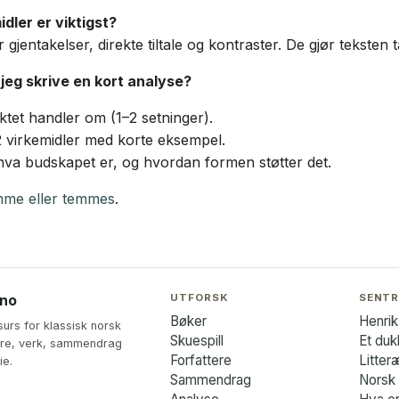
idler er viktigst?
r gjentakelser, direkte tiltale og kontraster. De gjør teksten 
jeg skrive en kort analyse?
iktet handler om (1–2 setninger).
 virkemidler med korte eksempel.
hva budskapet er, og hvordan formen støtter det.
me eller temmes
.
UTFORSK
SENTR
.no
Bøker
Henrik
surs for klassisk norsk
Skuespill
Et du
ttere, verk, sammendrag
Forfattere
Litter
ie.
Sammendrag
Norsk l