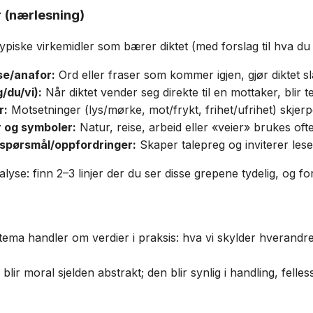
 (nærlesning)
ypiske virkemidler som bærer diktet (med forslag til hva du 
se/anafor:
Ord eller fraser som kommer igjen, gjør diktet sla
g/du/vi):
Når diktet vender seg direkte til en mottaker, blir 
r:
Motsetninger (lys/mørke, mot/frykt, frihet/ufrihet) skjer
 og symboler:
Natur, reise, arbeid eller «veier» brukes oft
 spørsmål/oppfordringer:
Skaper talepreg og inviterer lese
nalyse: finn 2–3 linjer der du ser disse grepene tydelig, og f
tema handler om verdier i praksis: hva vi skylder hvera
lir moral sjelden abstrakt; den blir synlig i handling, fell