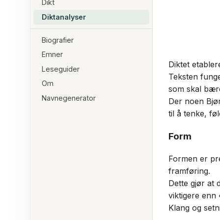
Dikt
Diktanalyser
Biografier
Emner
Diktet etabler
Leseguider
Teksten funge
Om
som skal bære
Navnegenerator
Der noen Bjør
til å tenke, fø
Form
Formen er pre
framføring.
Dette gjør at 
viktigere enn
Klang og setn