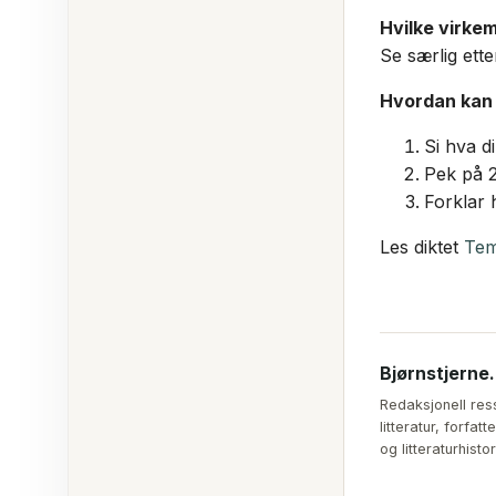
Hvilke virkem
Se særlig ette
Hvordan kan 
Si hva d
Pek på 2
Forklar 
Les diktet
Tem
Bjørnstjerne
Redaksjonell res
litteratur, forfa
og litteraturhistor