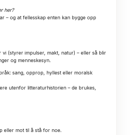
r her?
var – og at fellesskap enten kan bygge opp
i (styrer impulser, makt, natur) – eller så blir
tninger og menneskesyn.
g språk: sang, opprop, hyllest eller moralsk
re utenfor litteraturhistorien – de brukes,
eller mot til å stå for noe.