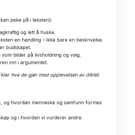
kan peke på i teksten):
gkraftig og lett å huske.
teksten en handling – ikke bare en beskrivelse.
per budskapet.
e som bilder på livsholdning og valg.
ren inn i argumentet.
orklar
hva de gjør med opplevelsen av diktet
.
ndre, og hvordan menneske og samfunn formes
esskap og i hvordan vi vurderer andre.