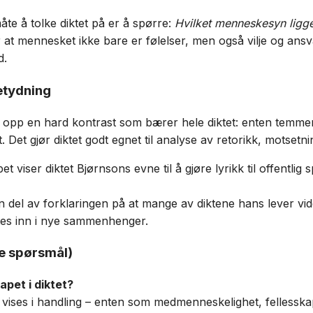
åte å tolke diktet på er å spørre:
Hvilket menneskesyn ligge
r at mennesket ikke bare er følelser, men også vilje og ans
d.
etydning
r opp en hard kontrast som bærer hele diktet: enten temmer v
t. Det gjør diktet godt egnet til analyse av retorikk, motse
pet viser diktet Bjørnsons evne til å gjøre lyrikk til offentli
n del av forklaringen på at mange av diktene hans lever vide
ttes inn i nye sammenhenger.
e spørsmål)
pet i diktet?
vises i handling – enten som medmenneskelighet, fellesskap 