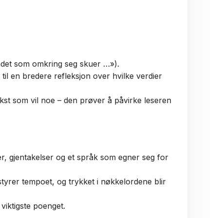
Landet som omkring seg skuer …»).
il en bredere refleksjon over hvilke verdier
ekst som vil noe – den prøver å påvirke leseren
er, gjentakelser og et språk som egner seg for
styrer tempoet, og trykket i nøkkelordene blir
viktigste poenget.