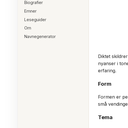
Biografier
Emner
Leseguider
Om
Navnegenerator
Diktet skildre
nyanser i ton
erfaring.
Form
Formen er per
små vendinger 
Tema