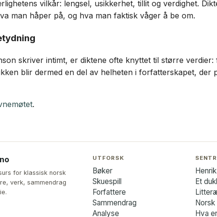
lighetens vilkår: lengsel, usikkerhet, tillit og verdighet. D
 hva man håper på, og hva man faktisk våger å be om.
etydning
son skriver intimt, er diktene ofte knyttet til større verdie
ikken blir dermed en del av helheten i forfatterskapet, der 
vnemøtet
.
UTFORSK
SENTR
.no
Bøker
Henrik
surs for klassisk norsk
Skuespill
Et du
ttere, verk, sammendrag
Forfattere
Litter
ie.
Sammendrag
Norsk l
Analyse
Hva er