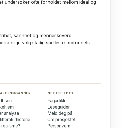
iktet undersøker ofte forholdet mellom ideal og
r: frihet, sannhet og menneskeverd.
personlige valg stadig speiles i samfunnets
ALE INNGANGER
NETTSTEDET
 Ibsen
Fagartikler
kkehjem
Leseguider
ær analyse
Meld deg på
itteraturhistorie
Om prosjektet
 realisme?
Personvern