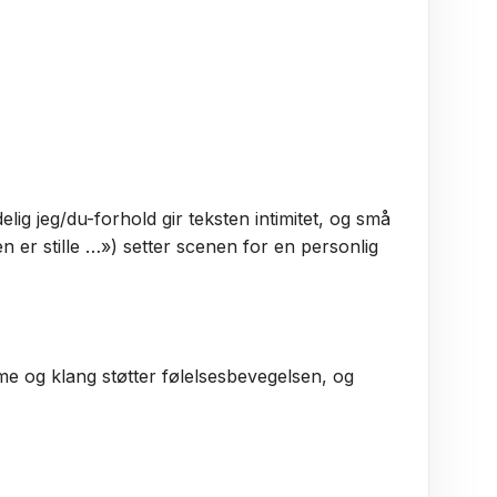
elig jeg/du-forhold gir teksten intimitet, og små
 er stille …») setter scenen for en personlig
me og klang støtter følelsesbevegelsen, og