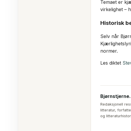
Temaet er kjær
virkelighet –
Historisk b
Selv når Bjørn
Kjærlighetslyr
normer.
Les diktet
Ste
Bjørnstjerne
Redaksjonell res
litteratur, forfa
og litteraturhistor