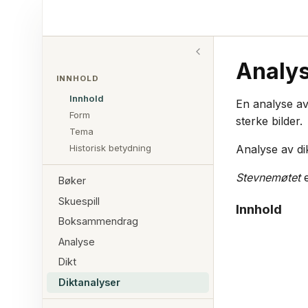
Analy
INNHOLD
Innhold
En analyse av
Form
sterke bilder.
Tema
Historisk betydning
Analyse av di
Stevnemøtet
e
Bøker
Skuespill
Innhold
Boksammendrag
Analyse
Dikt
Diktanalyser