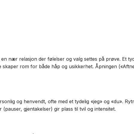
r en nær relasjon der følelser og valg settes på prøve. Et tyd
e skaper rom for både håp og usikkerhet. Åpningen («Aftnen
sonlig og henvendt, ofte med et tydelig «jeg» og «du». Ryt
(pauser, gjentakelser) gir plass til tvil og intensitet.