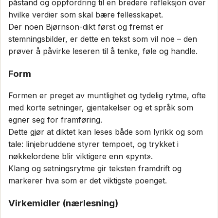
påstand og oppfordring til en bredere refleksjon over
hvilke verdier som skal bære fellesskapet.
Der noen Bjørnson-dikt først og fremst er
stemningsbilder, er dette en tekst som vil noe – den
prøver å påvirke leseren til å tenke, føle og handle.
Form
Formen er preget av muntlighet og tydelig rytme, ofte
med korte setninger, gjentakelser og et språk som
egner seg for framføring.
Dette gjør at diktet kan leses både som lyrikk og som
tale: linjebruddene styrer tempoet, og trykket i
nøkkelordene blir viktigere enn «pynt».
Klang og setningsrytme gir teksten framdrift og
markerer hva som er det viktigste poenget.
Virkemidler (nærlesning)