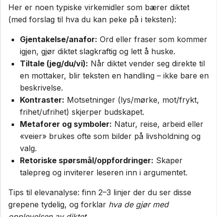
Her er noen typiske virkemidler som bærer diktet
(med forslag til hva du kan peke på i teksten):
Gjentakelse/anafor:
Ord eller fraser som kommer
igjen, gjør diktet slagkraftig og lett å huske.
Tiltale (jeg/du/vi):
Når diktet vender seg direkte til
en mottaker, blir teksten en handling – ikke bare en
beskrivelse.
Kontraster:
Motsetninger (lys/mørke, mot/frykt,
frihet/ufrihet) skjerper budskapet.
Metaforer og symboler:
Natur, reise, arbeid eller
«veier» brukes ofte som bilder på livsholdning og
valg.
Retoriske spørsmål/oppfordringer:
Skaper
talepreg og inviterer leseren inn i argumentet.
Tips til elevanalyse: finn 2–3 linjer der du ser disse
grepene tydelig, og forklar
hva de gjør med
opplevelsen av diktet
.