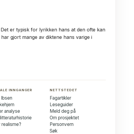
et er typisk for lyrikken hans at den ofte kan
 har gjort mange av diktene hans varige i
ALE INNGANGER
NETTSTEDET
 Ibsen
Fagartikler
kkehjem
Leseguider
ær analyse
Meld deg på
itteraturhistorie
Om prosjektet
 realisme?
Personvern
Søk