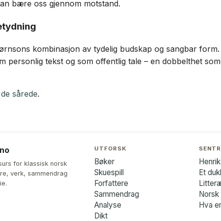
 kan bære oss gjennom motstand.
etydning
Bjørnsons kombinasjon av tydelig budskap og sangbar form. D
m personlig tekst og som offentlig tale – en dobbelthet som
 de sårede
.
UTFORSK
SENTR
.no
Bøker
Henrik
surs for klassisk norsk
Skuespill
Et du
ttere, verk, sammendrag
Forfattere
Litter
ie.
Sammendrag
Norsk l
Analyse
Hva er
Dikt