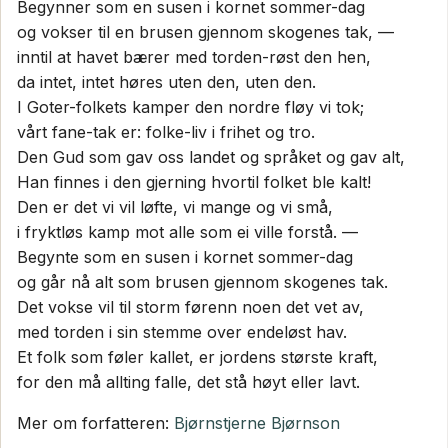
Begynner som en susen i kornet sommer-dag
og vokser til en brusen gjennom skogenes tak, —
inntil at havet bærer med torden-røst den hen,
da intet, intet høres uten den, uten den.
I Goter-folkets kamper den nordre fløy vi tok;
vårt fane-tak er: folke-liv i frihet og tro.
Den Gud som gav oss landet og språket og gav alt,
Han finnes i den gjerning hvortil folket ble kalt!
Den er det vi vil løfte, vi mange og vi små,
i fryktløs kamp mot alle som ei ville forstå. —
Begynte som en susen i kornet sommer-dag
og går nå alt som brusen gjennom skogenes tak.
Det vokse vil til storm førenn noen det vet av,
med torden i sin stemme over endeløst hav.
Et folk som føler kallet, er jordens største kraft,
for den må allting falle, det stå høyt eller lavt.
Mer om forfatteren:
Bjørnstjerne Bjørnson