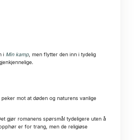
m i
Min kamp
, men flytter den inn i tydelig
gjenkjennelige.
er peker mot at døden og naturens vanlige
 Det gjør romanens spørsmål tydeligere uten å
pphør er for trang, men de religiøse