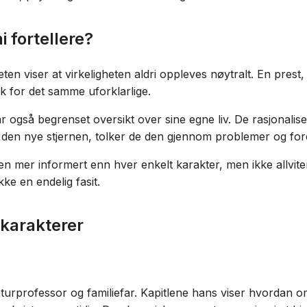
i fortellere?
en viser at virkeligheten aldri oppleves nøytralt. En prest,
åk for det samme uforklarlige.
r også begrenset oversikt over sine egne liv. De rasjonalis
den nye stjernen, tolker de den gjennom problemer og fores
ren mer informert enn hver enkelt karakter, men ikke allvite
kke en endelig fasit.
 karakterer
aturprofessor og familiefar. Kapitlene hans viser hvordan oms