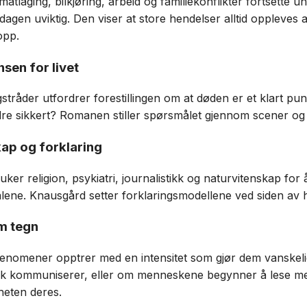
tlaging, bilkjøring, arbeid og familiekonflikter fortsette u
rdagen uviktig. Den viser at store hendelser alltid oppleve
opp.
sen for livet
gstråder utfordrer forestillingen om at døden er et klart pu
dre sikkert? Romanen stiller spørsmålet gjennom scener og e
kap og forklaring
ker religion, psykiatri, journalistikk og naturvitenskap for
e alene. Knausgård setter forklaringsmodellene ved siden av 
m tegn
enomener opptrer med en intensitet som gjør dem vanskel
sk kommuniserer, eller om menneskene begynner å lese menin
eten deres.