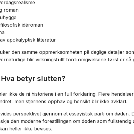
hverdagsrealisme
ig roman
 uhygge
 filosofisk idéroman
ma
av apokalyptisk litteratur
uker den samme oppmerksomheten på daglige detaljer so
vernaturlige blir virkningsfullt fordi omgivelsene først er så 
 Hva betyr slutten?
r ikke de ni historiene i en full forklaring. Flere hendels
ndret, men stjernens opphav og hensikt blir ikke avklart.
tvides perspektivet gjennom et essayistisk parti om døden.
skje den moderne forestillingen om døden som fullstendig o
kan heller ikke bevises.