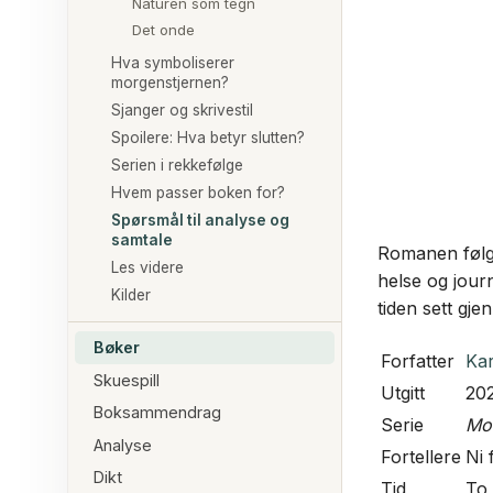
Naturen som tegn
Det onde
Hva symboliserer
morgenstjernen?
Sjanger og skrivestil
Spoilere: Hva betyr slutten?
Serien i rekkefølge
Hvem passer boken for?
Spørsmål til analyse og
samtale
Romanen følge
Les videre
helse og jour
Kilder
tiden sett gj
Bøker
Forfatter
Ka
Skuespill
Utgitt
20
Boksammendrag
Serie
Mo
Analyse
Fortellere
Ni
Dikt
Tid
To