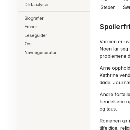
Diktanalyser
Steder
Sør
Biografier
Spoilerf
Emner
Leseguider
Varmen er uva
Om
Noen lar seg 
Navnegenerator
problemene de
Arne oppholde
Kathrine vend
døde. Journali
Andre fortelle
hendelsene op
og taus.
Romanen gir 
tilfeldige, rel