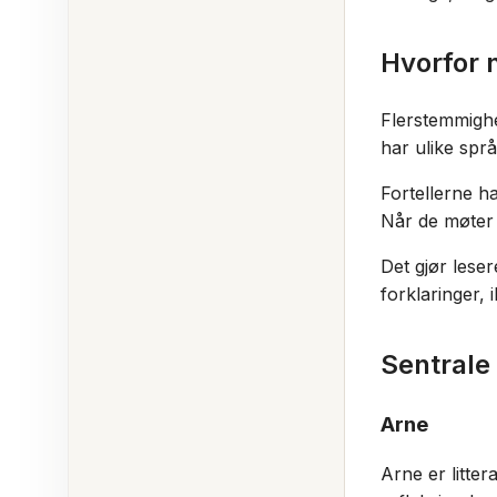
Hvorfor n
Flerstemmighet
har ulike spr
Fortellerne ha
Når de møter 
Det gjør lese
forklaringer, i
Sentrale
Arne
Arne er litter