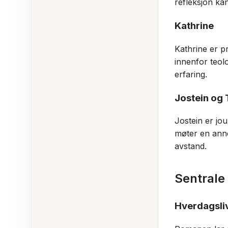
refleksjon kan
Kathrine
Kathrine er p
innenfor teol
erfaring.
Jostein og 
Jostein er jou
møter en anne
avstand.
Sentrale
Hverdagsli