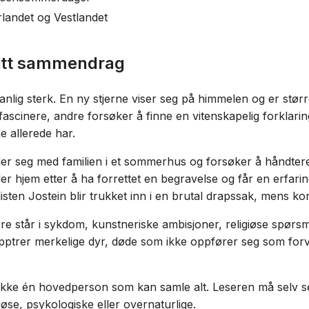
landet og Vestlandet
ritt sammendrag
nlig sterk. En ny stjerne viser seg på himmelen og er stø
fascinere, andre forsøker å finne en vitenskapelig forklarin
 allerede har.
r seg med familien i et sommerhus og forsøker å håndter
er hjem etter å ha forrettet en begravelse og får en erfari
sten Jostein blir trukket inn i en brutal drapssak, mens kon
re står i sykdom, kunstneriske ambisjoner, religiøse spørsmå
ptrer merkelige dyr, døde som ikke oppfører seg som forv
ikke én hovedperson som kan samle alt. Leseren må selv s
igiøse, psykologiske eller overnaturlige.