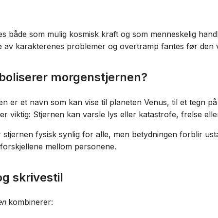
s både som mulig kosmisk kraft og som menneskelig handlin
re av karakterenes problemer og overtramp fantes før den v
oliserer morgenstjernen?
 er et navn som kan vise til planeten Venus, til et tegn på e
r viktig: Stjernen kan varsle lys eller katastrofe, frelse elle
tjernen fysisk synlig for alle, men betydningen forblir ust
forskjellene mellom personene.
g skrivestil
en
kombinerer: