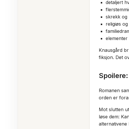
detaljert 
flerstemm
skrekk og
religiøs og
familiedra
elementer 
Knausgård br
fiksjon. Det o
Spoilere:
Romanen samle
orden er fora
Mot slutten u
løse dem: Kan
alternativene 