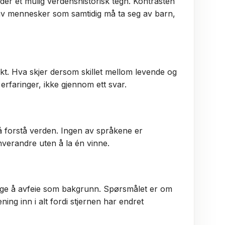
nder et mulig verdenshistorisk tegn. Kontrasten
s av mennesker som samtidig må ta seg av barn,
nkt. Hva skjer dersom skillet mellom levende og
rfaringer, ikke gjennom ett svar.
 å forstå verden. Ingen av språkene er
hverandre uten å la én vinne.
ige å avfeie som bakgrunn. Spørsmålet er om
g inn i alt fordi stjernen har endret