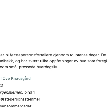
r ni førstepersonsfortellere gjennom to intense dager. De ar
nalistikk, og har svært ulike oppfatninger av hva som foreg
ennom små, pressede hverdagsliv.
rl Ove Knausgård
20
rgenstjernen
, bind 1
 førstepersonsstemmer
 sensommerdager