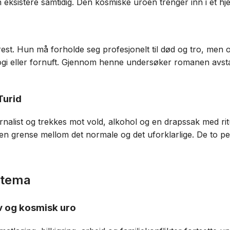
 eksistere samtidig. Den kosmiske uroen trenger inn i et hje
rest. Hun må forholde seg profesjonelt til død og tro, men 
ogi eller fornuft. Gjennom henne undersøker romanen avsta
Turid
rnalist og trekkes mot vold, alkohol og en drapssak med ritu
n grense mellom det normale og det uforklarlige. De to pe
 tema
v og kosmisk uro