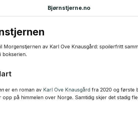
Bjørnstjerne.no
nstjernen
til Morgenstjernen av Karl Ove Knausgård: spoilerfritt samm
 i bokserien.
lart
en
er en roman av
Karl Ove Knausgård
fra 2020 og første
r opp på himmelen over Norge. Samtidig skjer det stadig fler