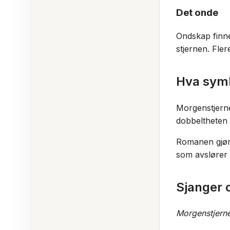
Det onde
Ondskap finne
stjernen. Fle
Hva symb
Morgenstjernen
dobbeltheten e
Romanen gjør s
som avslører 
Sjanger o
Morgenstjern