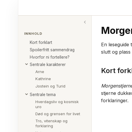
Morge
INNHOLD
Kort forklart
En leseguide 
Spoilerfritt sammendrag
slutt og plass
Hvorfor ni fortellere?
Sentrale karakterer
Kort fork
Arne
Kathrine
Morgenstjern
Jostein og Turid
stjerne dukke
Sentrale tema
forklaringer.
Hverdagsliv og kosmisk
uro
Død og grensen for livet
Tro, vitenskap og
forklaring