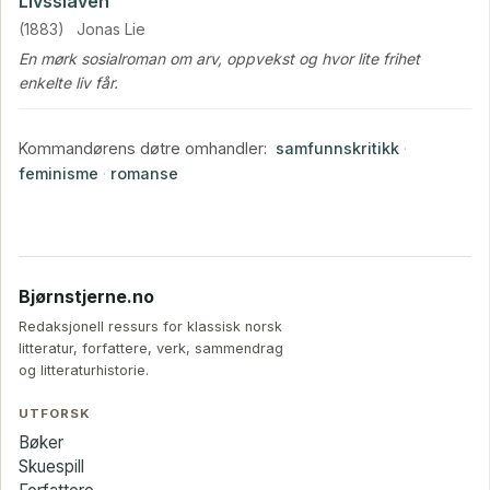
Livsslaven
(1883)
Jonas Lie
En mørk sosialroman om arv, oppvekst og hvor lite frihet
enkelte liv får.
Kommandørens døtre omhandler:
samfunnskritikk
·
feminisme
·
romanse
Bjørnstjerne.no
Redaksjonell ressurs for klassisk norsk
litteratur, forfattere, verk, sammendrag
og litteraturhistorie.
UTFORSK
Bøker
Skuespill